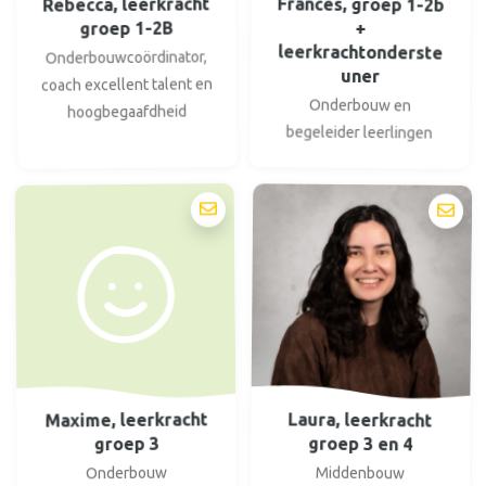
Rebecca, leerkracht
Frances, groep 1-2b
groep 1-2B
+
leerkrachtonderste
Onderbouwcoördinator,
uner
coach excellent talent en
Onderbouw en
hoogbegaafdheid
begeleider leerlingen
Maxime, leerkracht
Laura, leerkracht
groep 3 en 4
groep 3
Middenbouw
Onderbouw